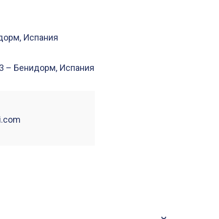
идорм, Испания
503 – Бенидорм, Испания
i.com