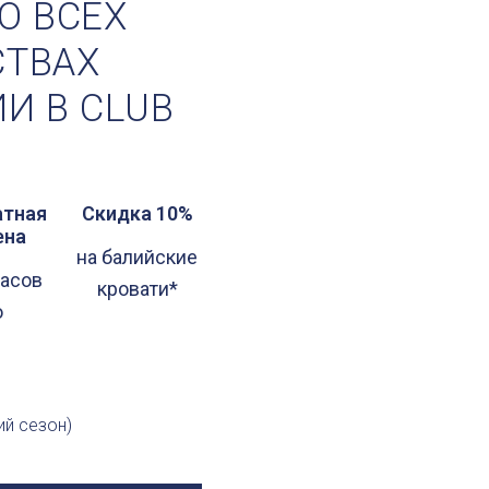
О ВСЕХ
ТВАХ
И В CLUB
атная
Скидка 10%
ена
на балийские
часов
кровати*
о
ий сезон)