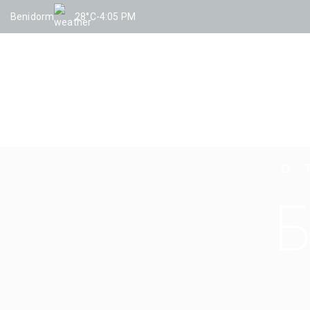
Benidorm
28°C
-
4:05 PM
HOTEL BENIDORM CENTRE
О