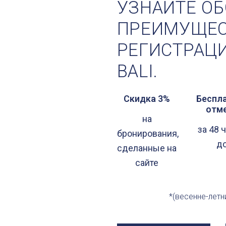
УЗНАЙТЕ ОБ
ПРЕИМУЩЕС
РЕГИСТРАЦИ
BALI.
Скидка 3%
Беспл
отм
на
за 48 
бронирования,
д
сделанные на
сайте
*(весенне-летн