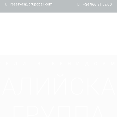
reservas@grupobali.com
+34 966 81 52 00
GRAN HOTEL BALI
HOTEL CABANA
CLUB BALI
Т
Е
Л
И
В
Б
Е
Н
И
Д
О
Р
Б
А
Л
И
Й
С
К
А
Г
Р
У
П
П
А