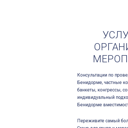
УСЛУ
ОРГАН
МЕРОП
Консультации по пров
Бенидорме, частные к
банкеты, конгрессы, с
индивидуальный подхо
Бенидорме вместимост
Переживите самый боль