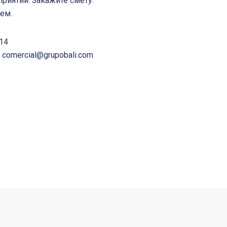
приятий. Закажите смету:
ем.
 14
comercial@grupobali.com