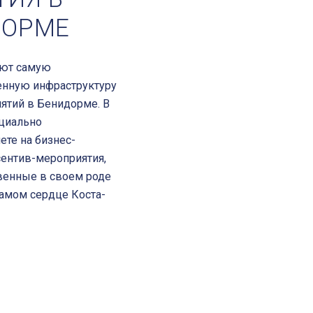
ДОРМЕ
гают самую
енную инфраструктуру
ятий в Бенидорме. В
ециально
ете на бизнес-
сентив-мероприятия,
венные в своем роде
самом сердце Коста-