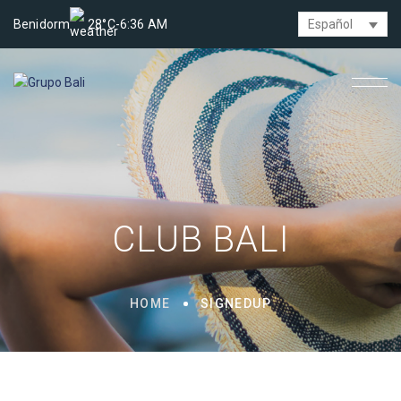
Benidorm
28°C
-
6:36 AM
Español
CLUB BALI
HOME
SIGNEDUP