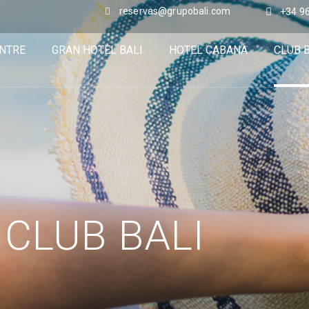
reservas@grupobali.com
+34 96
NTRE
GRAN HOTEL BALI
HOTEL CABANA
CLUB 
CLUB BALI