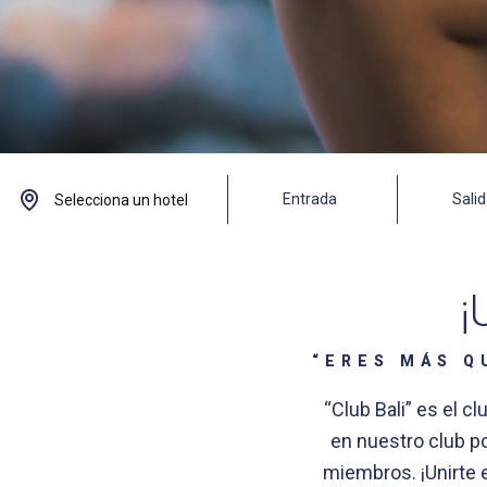
¡
“ERES MÁS Q
“Club Bali” es el cl
en nuestro club p
miembros. ¡Unirte 