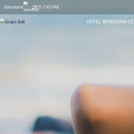
Benidorm
28°C
-
7:43 PM
HOTEL BENIDORM CE