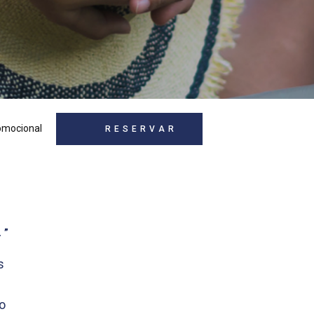
RESERVAR
.”
s
o